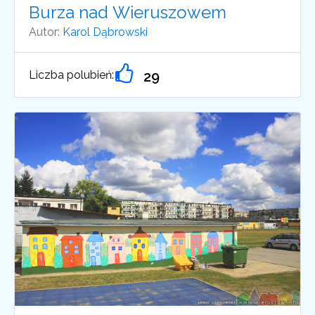
Burza nad Wieruszowem
Autor:
Karol Dąbrowski
Liczba polubień:
29