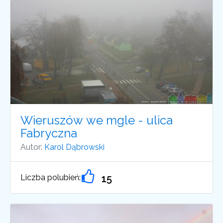
Wieruszów we mgle - ulica
Fabryczna
Autor:
Karol Dąbrowski
Liczba polubień:
15