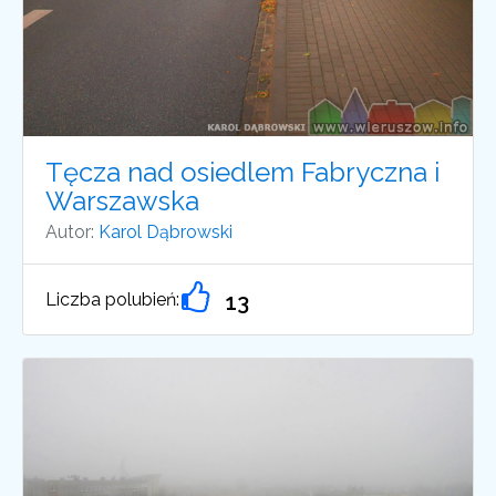
Tęcza nad osiedlem Fabryczna i
Warszawska
Autor:
Karol Dąbrowski
Liczba polubień:
13