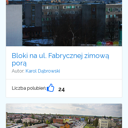
Bloki na ul. Fabrycznej zimową
porą
Autor:
Karol Dąbrowski
Liczba polubień:
24