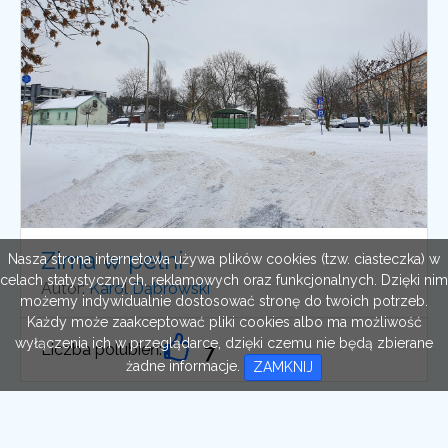
Zima w pełni
Nasza strona internetowa używa plików cookies (tzw. ciasteczka) w
celach statystycznych, reklamowych oraz funkcjonalnych. Dzięki nim
Autor:
Karol Dąbrowski
możemy indywidualnie dostosować stronę do twoich potrzeb.
Każdy może zaakceptować pliki cookies albo ma możliwość
wyłączenia ich w przeglądarce, dzięki czemu nie będą zbierane
Liczba polubień:
7
żadne informacje.
ZAMKNIJ