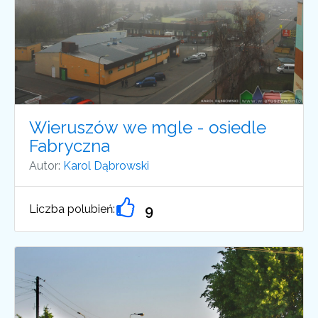
Wieruszów we mgle - osiedle
Fabryczna
Autor:
Karol Dąbrowski
Liczba polubień:
9