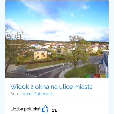
Widok z okna na ulice miasta
Autor:
Karol Dąbrowski
Liczba polubień:
11