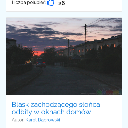
Liczba polubień:
26
Blask zachodzącego słońca
odbity w oknach domów
Autor:
Karol Dąbrowski