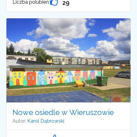
Liczba polubień:
29
Nowe osiedle w Wieruszowie
Autor:
Karol Dąbrowski