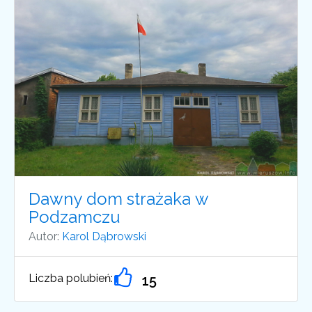
Dawny dom strażaka w
Podzamczu
Autor:
Karol Dąbrowski
Liczba polubień:
15