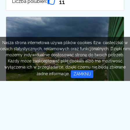
Liczba polubień:
11
Nasza strona internetowa używa plików cookies (tzw. ciasteczka) w
celach statystycznych, reklamowych oraz funkcjonalnych. Dzięki nim
możemy indywidualnie dostosować stronę do twoich potrzeb.
Każdy może zaakceptować pliki cookies albo ma możliwość
wyłączenia ich w przeglądarce, dzięki czemu nie będą zbierane
żadne informacje.
ZAMKNIJ
Chmury burzowe nad Górką
Wieruszowską
Autor:
Karol Dąbrowski