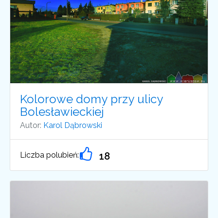
Kolorowe domy przy ulicy
Bolesławieckiej
Autor:
Karol Dąbrowski
Liczba polubień:
18