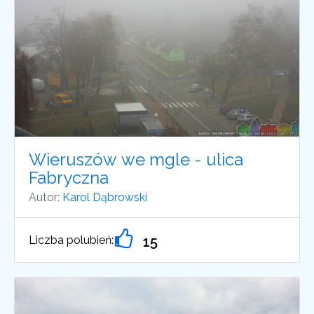
Wieruszów we mgle - ulica
Fabryczna
Autor:
Karol Dąbrowski
Liczba polubień:
15