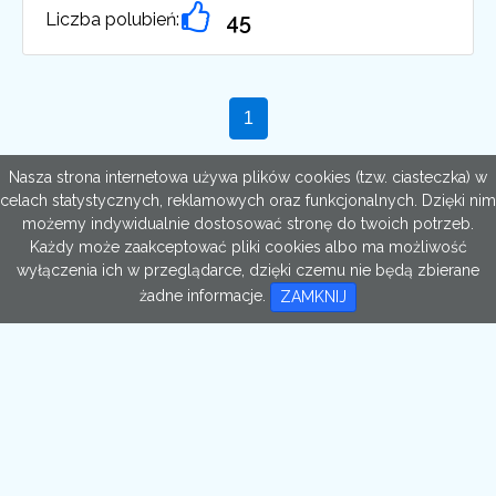
Liczba polubień:
45
Nasza strona internetowa używa plików cookies (tzw. ciasteczka) w
celach statystycznych, reklamowych oraz funkcjonalnych. Dzięki nim
możemy indywidualnie dostosować stronę do twoich potrzeb.
Każdy może zaakceptować pliki cookies albo ma możliwość
wyłączenia ich w przeglądarce, dzięki czemu nie będą zbierane
żadne informacje.
ZAMKNIJ