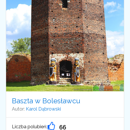
Baszta w Bolesławcu
Autor:
Karol Dąbrowski
Liczba polubień:
66