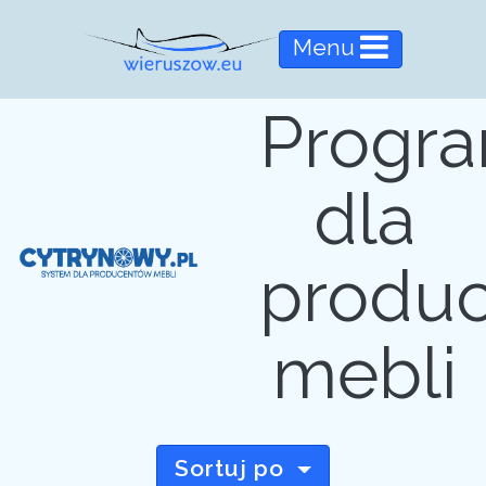
Menu
Progr
dla
produ
mebli
Sortuj po