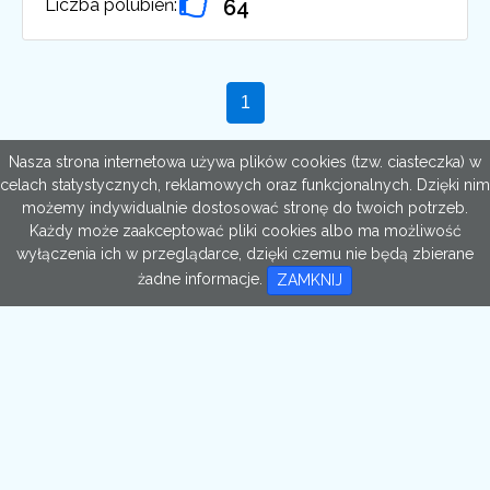
Liczba polubień:
64
Nasza strona internetowa używa plików cookies (tzw. ciasteczka) w
celach statystycznych, reklamowych oraz funkcjonalnych. Dzięki nim
możemy indywidualnie dostosować stronę do twoich potrzeb.
Każdy może zaakceptować pliki cookies albo ma możliwość
wyłączenia ich w przeglądarce, dzięki czemu nie będą zbierane
żadne informacje.
ZAMKNIJ