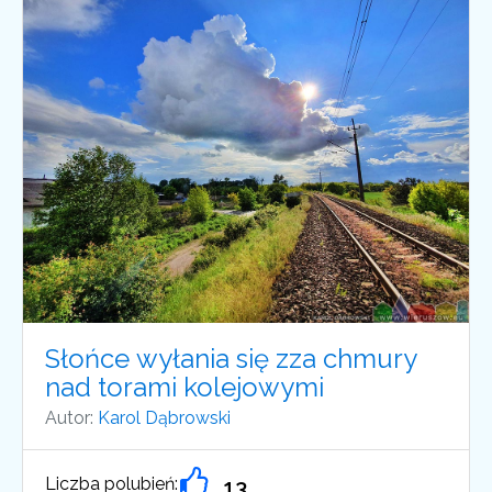
Słońce wyłania się zza chmury
nad torami kolejowymi
Autor:
Karol Dąbrowski
Liczba polubień:
13