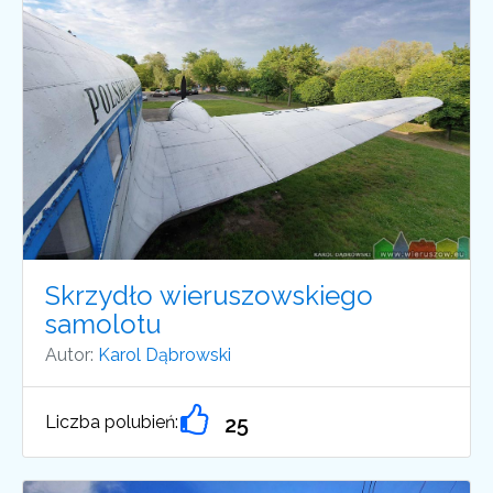
Skrzydło wieruszowskiego
samolotu
Autor:
Karol Dąbrowski
Liczba polubień:
25