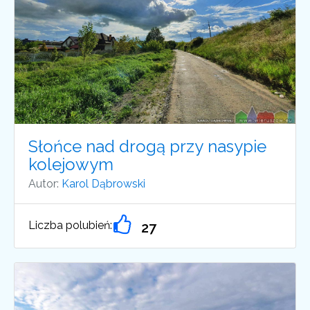
Słońce nad drogą przy nasypie
kolejowym
Autor:
Karol Dąbrowski
Liczba polubień:
27