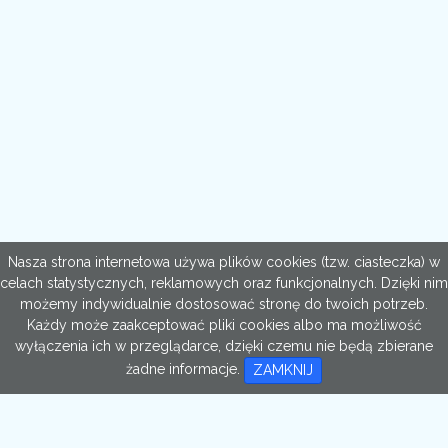
Nasza strona internetowa używa plików cookies (tzw. ciasteczka) w
celach statystycznych, reklamowych oraz funkcjonalnych. Dzięki nim
możemy indywidualnie dostosować stronę do twoich potrzeb.
Każdy może zaakceptować pliki cookies albo ma możliwość
wyłączenia ich w przeglądarce, dzięki czemu nie będą zbierane
żadne informacje.
ZAMKNIJ