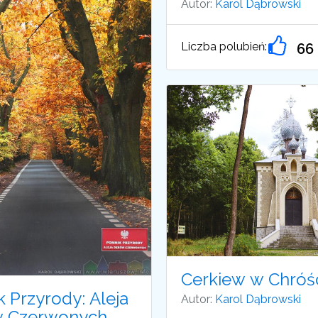
Autor:
Karol Dąbrowski
Liczba polubień:
66
Cerkiew w Chróśc
 Przyrody: Aleja
Autor:
Karol Dąbrowski
 Czerwonych