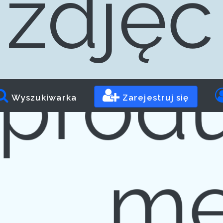
d
zdjęć
prod
Wyszukiwarka
Zarejestruj się
me