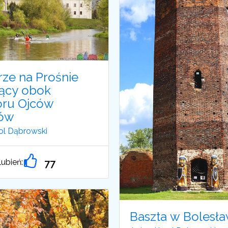
rze na Prośnie
ący obok
oru Ojców
nów
ol Dąbrowski
ubień:
77
Baszta w Bolesł