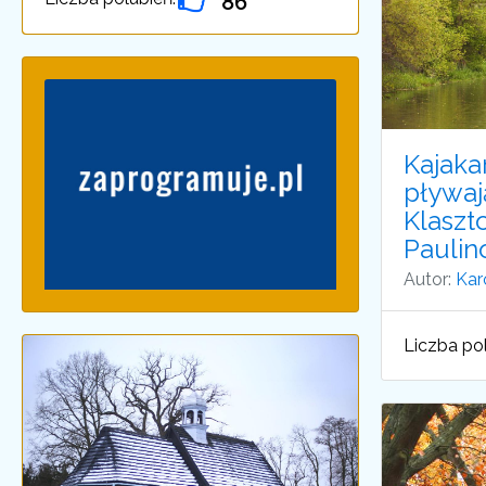
86
Kajaka
pływaj
Klaszt
Pauli
Autor:
Kar
Liczba pol