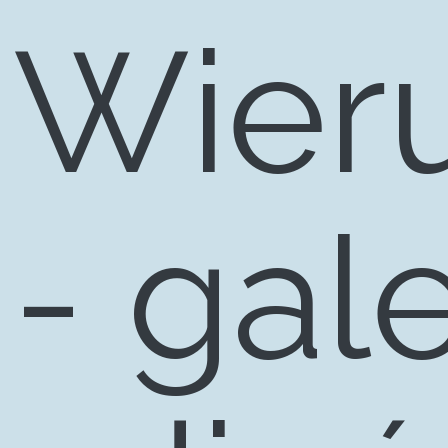
Wier
Pro
- gale