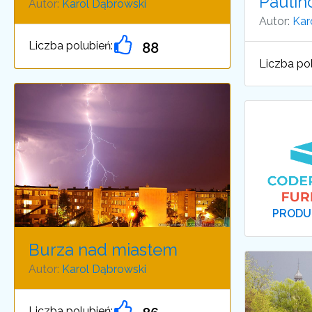
Pauli
Autor:
Karol Dąbrowski
Autor:
Kar
Liczba polubień:
88
Liczba pol
PRODU
Burza nad miastem
Autor:
Karol Dąbrowski
Liczba polubień: