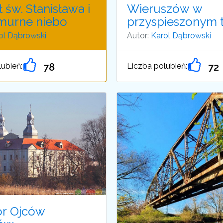
 św. Stanisława i
Wieruszów w
murne niebo
przyspieszonym 
ol Dąbrowski
Autor:
Karol Dąbrowski
ubień:
Liczba polubień:
78
72
or Ojców