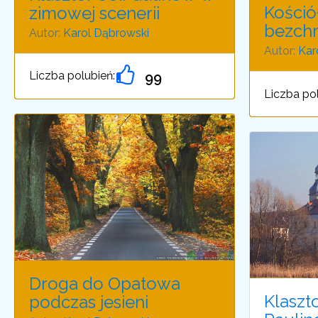
Kościół
zimowej scenerii
bezch
Autor:
Karol Dąbrowski
Autor:
Kar
Liczba polubień:
99
Liczba pol
Droga do Opatowa
Klaszt
podczas jesieni