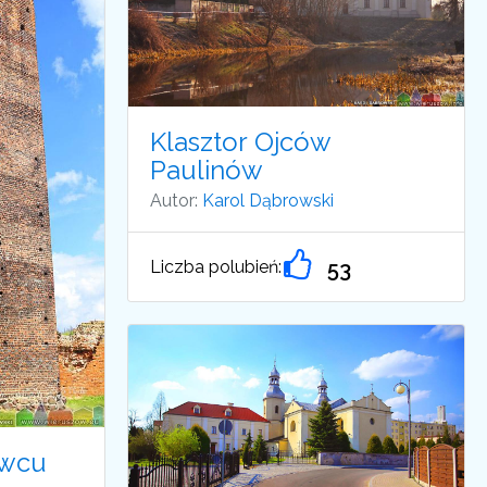
Klasztor Ojców
Paulinów
Autor:
Karol Dąbrowski
Liczba polubień:
53
awcu