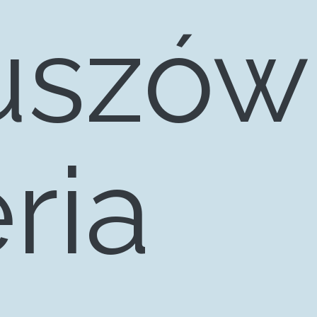
uszów
gram
ria