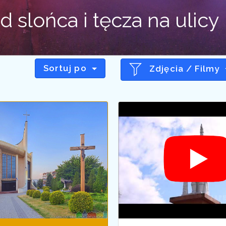
 slońca i tęcza na ulic
Sortuj po
Zdjęcia / Filmy