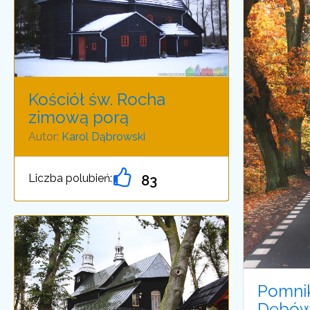
Kościół św. Rocha
zimową porą
Autor:
Karol Dąbrowski
Liczba polubień:
83
Pomnik
Dębów