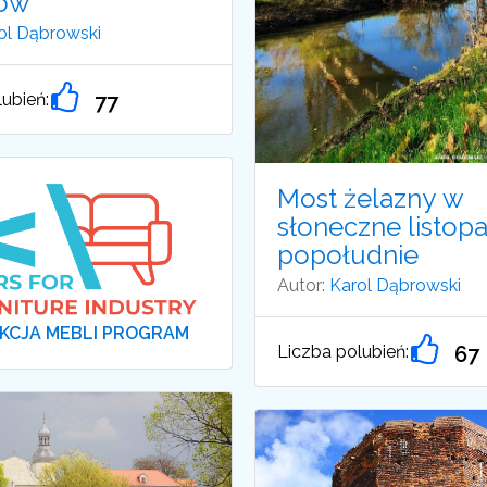
nów
ol Dąbrowski
ubień:
77
Most żelazny w
słoneczne listo
popołudnie
Autor:
Karol Dąbrowski
KCJA MEBLI PROGRAM
Liczba polubień:
67