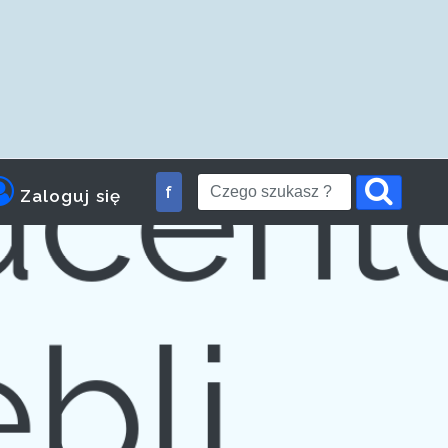
la
ucent
f
Zaloguj się
bli