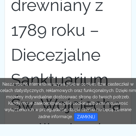
drewniany z
1789 roku –
Diecezjalne
Sanktuarium
Nasza strona internetowa używa plików cookies (tzw. ciasteczka) w
celach statystycznych, reklamowych oraz funkcjonalnych. Dzięki nim
możemy indywidualnie dostosować stronę do twoich potrzeb.
Św. Wojciecha
Każdy może zaakceptować pliki cookies albo ma możliwość
wyłączenia ich w przeglądarce, dzięki czemu nie będą zbierane
żadne informacje.
ZAMKNIJ
z relikwiami