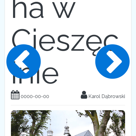
ha w
Cieszęc
inie
0000-00-00
Karol Dąbrowski