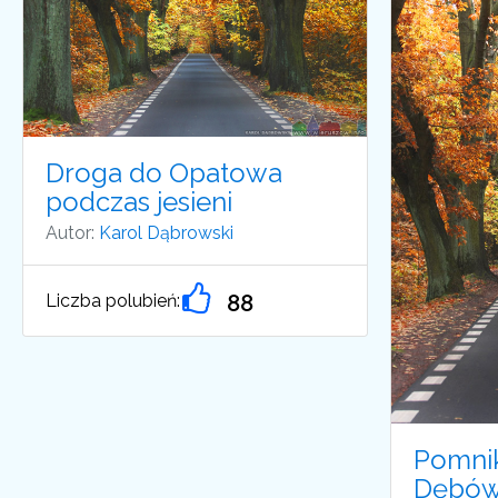
Droga do Opatowa
podczas jesieni
Autor:
Karol Dąbrowski
Liczba polubień:
88
Pomnik
Dębów