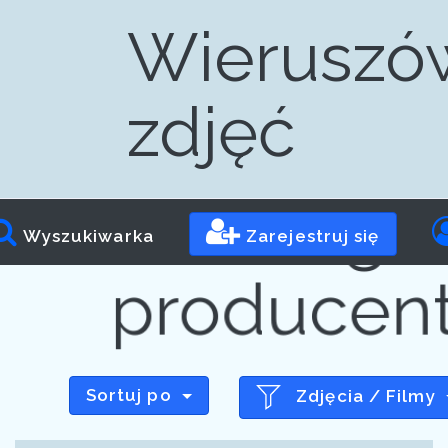
Wieruszów
zdjęć
Progr
Wyszukiwarka
Zarejestruj się
producen
Sortuj po
Zdjęcia / Filmy