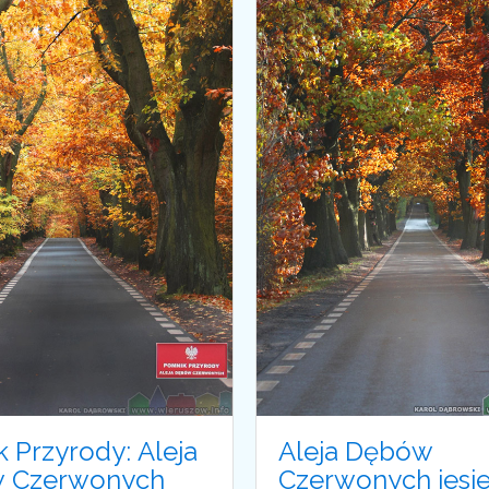
 Przyrody: Aleja
Aleja Dębów
 Czerwonych
Czerwonych jesie