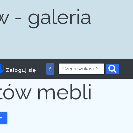
 - galeria
am dla
f
Zaloguj się
tów mebli