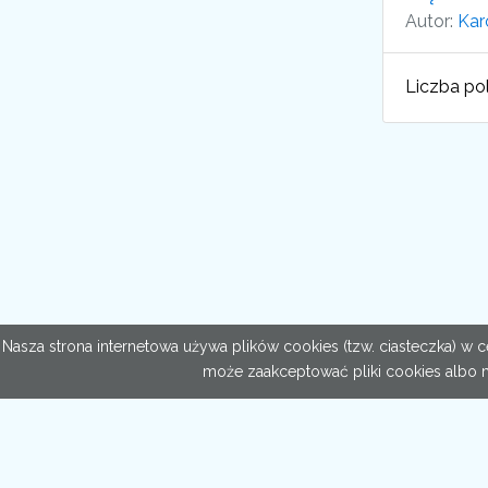
Autor:
Kar
Liczba pol
Nasza strona internetowa używa plików cookies (tzw. ciasteczka) w
może zaakceptować pliki cookies albo 