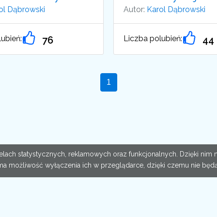
ol Dąbrowski
Autor:
Karol Dąbrowski
ubień:
Liczba polubień:
76
44
 celach statystycznych, reklamowych oraz funkcjonalnych. Dzięki n
ma możliwość wyłączenia ich w przeglądarce, dzięki czemu nie będą