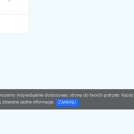
im możemy indywidualnie dostosować stronę do twoich potrzeb. Każdy
 zbierane żadne informacje.
ZAMKNIJ