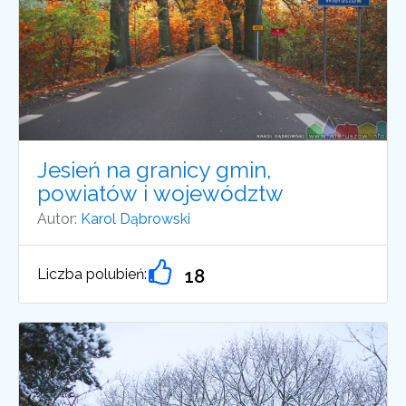
Jesień na granicy gmin,
powiatów i województw
Autor:
Karol Dąbrowski
Liczba polubień:
18