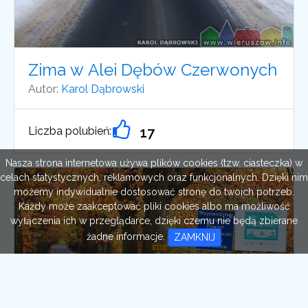
Zima w Alei Dębów Czerwonych
Autor:
Karol Dąbrowski
Liczba polubień:
17
Nasza strona internetowa używa plików cookies (tzw. ciasteczka) w
celach statystycznych, reklamowych oraz funkcjonalnych. Dzięki nim
możemy indywidualnie dostosować stronę do twoich potrzeb.
Każdy może zaakceptować pliki cookies albo ma możliwość
wyłączenia ich w przeglądarce, dzięki czemu nie będą zbierane
żadne informacje.
ZAMKNIJ