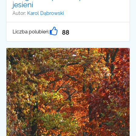
jesieni
Autor:
Karol Dąbrowski
Liczba polubień:
88