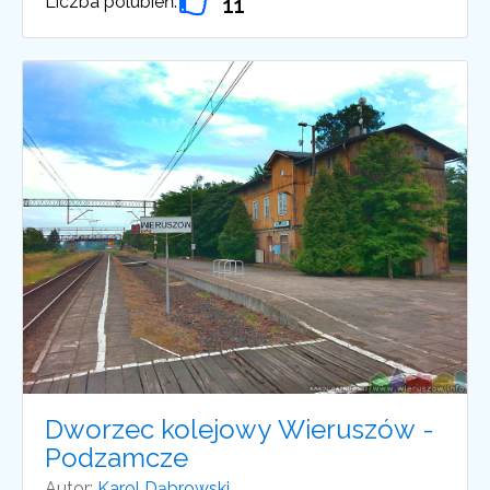
Liczba polubień:
11
Dworzec kolejowy Wieruszów -
Podzamcze
Autor:
Karol Dąbrowski