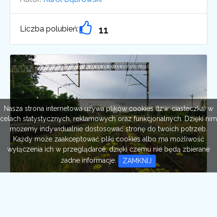
Liczba polubień:
11
Nasza strona internetowa używa plików cookies (tzw. ciasteczka) w
celach statystycznych, reklamowych oraz funkcjonalnych. Dzięki nim
możemy indywidualnie dostosować stronę do twoich potrzeb.
Każdy może zaakceptować pliki cookies albo ma możliwość
wyłączenia ich w przeglądarce, dzięki czemu nie będą zbierane
żadne informacje.
ZAMKNIJ
Kolorowe kwiaty na torach w
Wieruszowie - Podzamczu