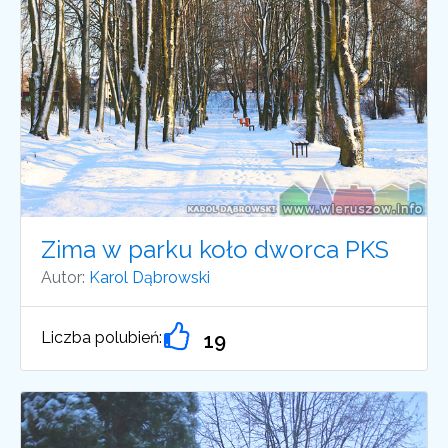
Zima w parku koło dworca PKS
Autor:
Karol Dąbrowski
Liczba polubień:
19