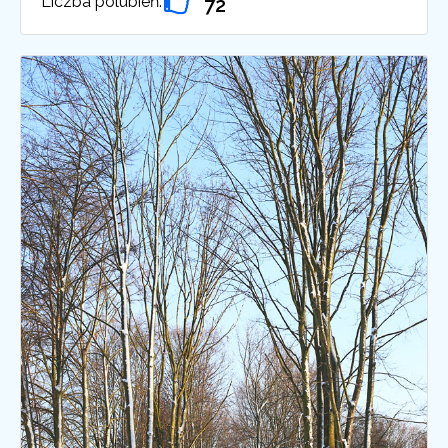
Liczba polubień:
72