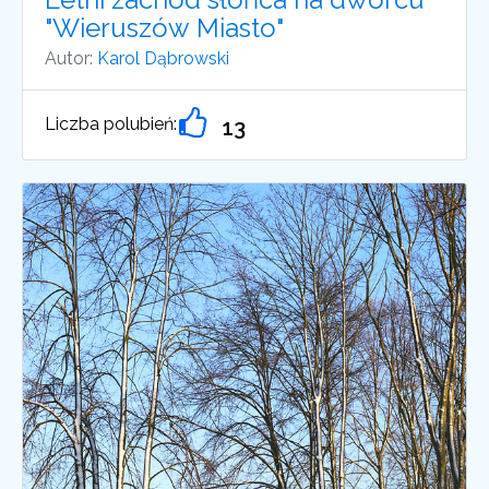
"Wieruszów Miasto"
Autor:
Karol Dąbrowski
Liczba polubień:
13