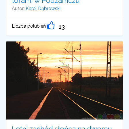
torami w Podzamczu
Autor:
Karol Dąbrowski
Liczba polubień:
13
Letni zachód słońca na dworcu