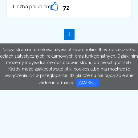
Liczba polubień:
72
Nasza strona internetowa używa plików cookies (tzw. ciasteczka) w
celach statystycznych, reklamowych oraz funkcjonalnych. Dzięki nim
możemy indywidualnie dostosować stronę do twoich potrzeb.
Każdy może zaakceptować pliki cookies albo ma możliwość
wyłączenia ich w przeglądarce, dzięki czemu nie będą zbierane
żadne informacje.
ZAMKNIJ