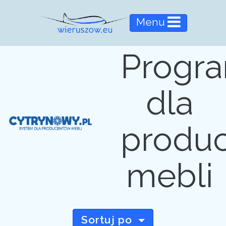
Menu
Progr
dla
produ
mebli
Sortuj po