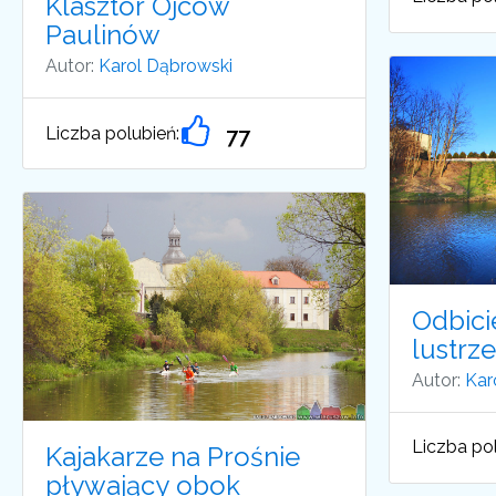
Klasztor Ojców
Paulinów
Autor:
Karol Dąbrowski
Liczba polubień:
77
Odbici
lustrz
Autor:
Kar
Liczba pol
Kajakarze na Prośnie
pływający obok