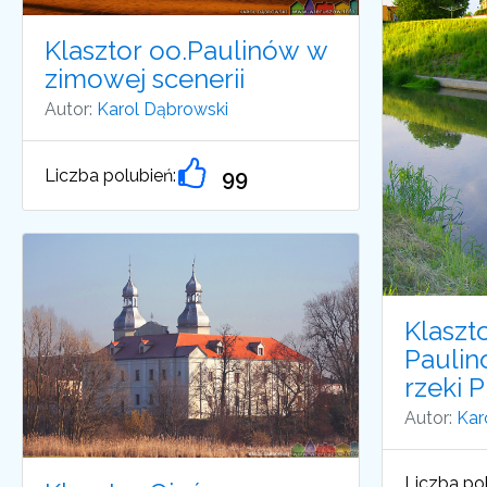
Klasztor oo.Paulinów w
zimowej scenerii
Autor:
Karol Dąbrowski
Liczba polubień:
99
Klaszt
Paulin
rzeki 
Autor:
Kar
Liczba pol