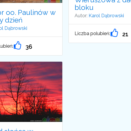
bloku
or oo. Paulinów w
Autor:
Karol Dąbrowski
y dzień
ol Dąbrowski
Liczba polubień:
21
ubień:
36