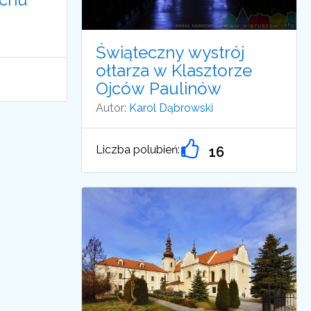
Świąteczny wystrój
ołtarza w Klasztorze
Ojców Paulinów
Autor:
Karol Dąbrowski
Liczba polubień:
16