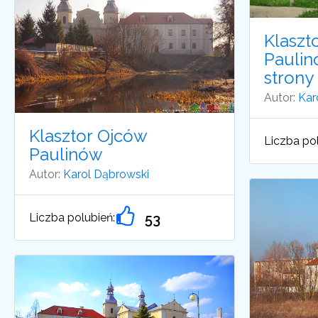
Klaszt
Paulin
strony
Autor:
Kar
Klasztor Ojców
Liczba pol
Paulinów
Autor:
Karol Dąbrowski
Liczba polubień:
53