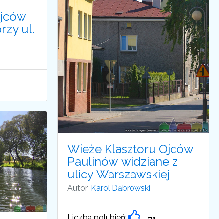
Ojców
rzy ul.
Wieże Klasztoru Ojców
Paulinów widziane z
ulicy Warszawskiej
Autor:
Karol Dąbrowski
Liczba polubień:
21