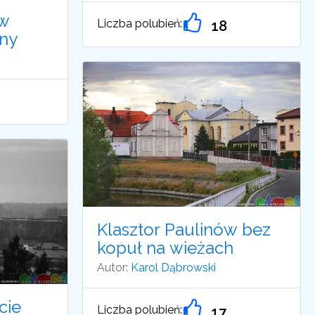
 w
Liczba polubień:
18
sny
Klasztor Paulinów bez
kopuł na wieżach
Autor:
Karol Dąbrowski
cie
Liczba polubień:
17