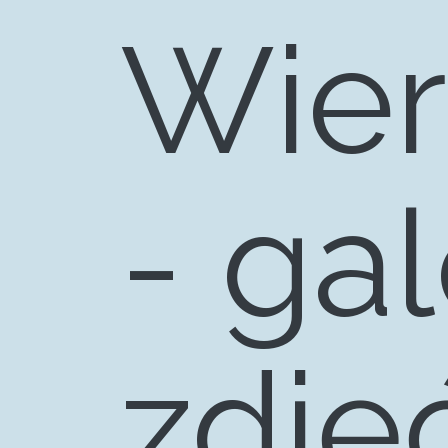
Wie
- gal
Progr
zdję
produ