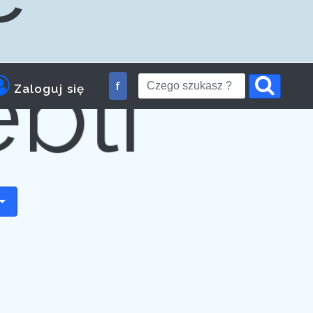
bli
f
Zaloguj się