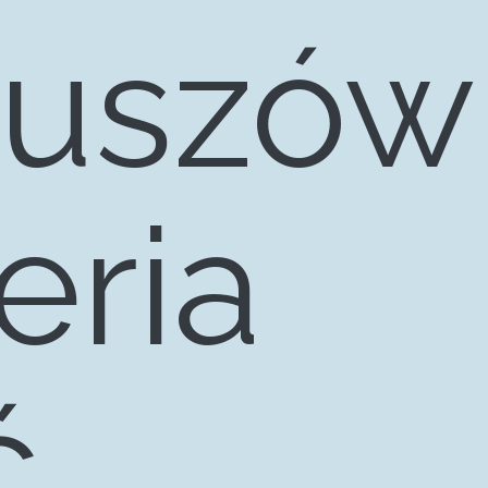
ruszów
eria
am dla
ć
centó