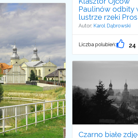
Klasztor Ojców
Paulinów odbity
lustrze rzeki Pro
Autor:
Karol Dąbrowski
Liczba polubień:
24
Czarno białe zdję