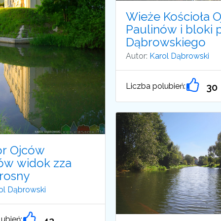
Wieże Kościoła 
Paulinów i bloki p
Dąbrowskiego
Autor:
Karol Dąbrowski
Liczba polubień:
30
or Ojców
ów widok zza
Prosny
ol Dąbrowski
ubień:
42