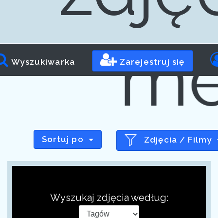
me
Wyszukiwarka
Zarejestruj się
Sortuj po
Zdjęcia / Filmy
Wyszukaj zdjęcia według: