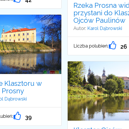
Rzeka Prosna wi
przystani do Klas
Ojców Paulinów
Autor:
Karol Dąbrowski
Liczba polubień:
26
e Klasztoru w
e Prosny
ol Dąbrowski
ubień:
39