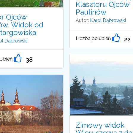
Klasztoru Ojców
Paulinów
or Ojców
Autor:
Karol Dąbrowski
ów. Widok od
 targowiska
Liczba polubień:
22
ol Dąbrowski
ubień:
38
Zimowy widok
Wieruszowa z d