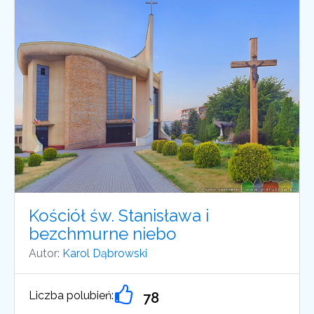
Kościół św. Stanisława i
bezchmurne niebo
Autor:
Karol Dąbrowski
Liczba polubień:
78