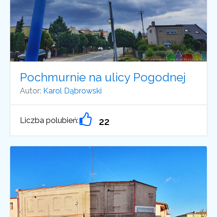
Pochmurnie na ulicy Pogodnej
Autor:
Karol Dąbrowski
Liczba polubień:
22