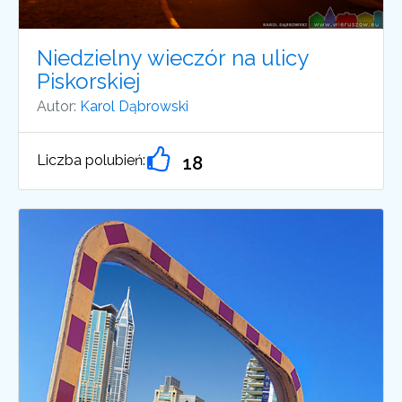
Niedzielny wieczór na ulicy
Piskorskiej
Autor:
Karol Dąbrowski
Liczba polubień:
18