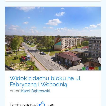
Widok z dachu bloku na ul.
Fabryczną i Wchodnią
Autor:
Karol Dąbrowski
Liczba polubień: