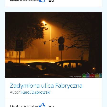
28
Zadymiona ulica Fabryczna
Autor:
Karol Dąbrowski
Liczba polubień: