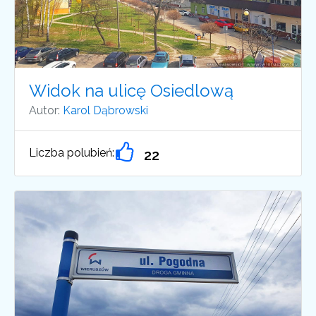
Widok na ulicę Osiedlową
Autor:
Karol Dąbrowski
Liczba polubień:
22