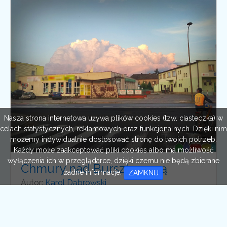
Nasza strona internetowa używa plików cookies (tzw. ciasteczka) w
celach statystycznych, reklamowych oraz funkcjonalnych. Dzięki nim
możemy indywidualnie dostosować stronę do twoich potrzeb.
Każdy może zaakceptować pliki cookies albo ma możliwość
wyłączenia ich w przeglądarce, dzięki czemu nie będą zbierane
Chmury nad Bursztynową
żadne informacje.
ZAMKNIJ
Autor:
Karol Dąbrowski
Liczba polubień:
17