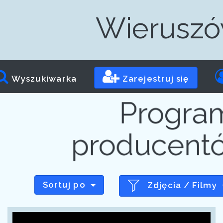
Wieruszów
Wyszukiwarka
Zarejestruj się
Progra
producent
Sortuj po
Zdjęcia / Filmy