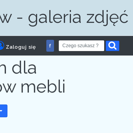
 - galeria zdjęć
f
Zaloguj się
m dla
ów mebli