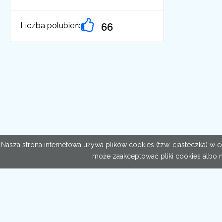
Liczba polubień:
66
Nasza strona internetowa używa plików cookies (tzw. ciasteczka) w
może zaakceptować pliki cookies albo 