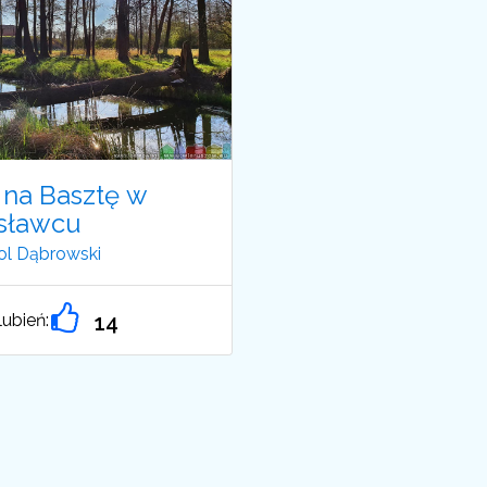
na Basztę w
sławcu
ol Dąbrowski
ubień:
14