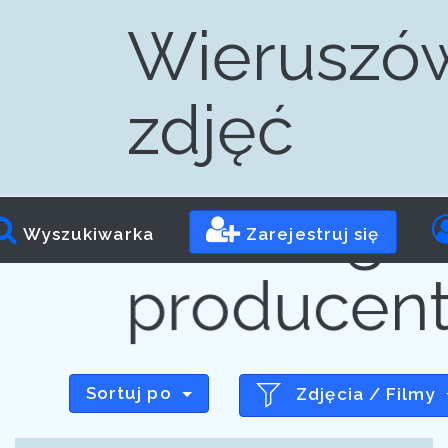
Wieruszów
zdjęć
Progr
Wyszukiwarka
Zarejestruj się
producen
Sortuj po
Zdjęcia / Filmy