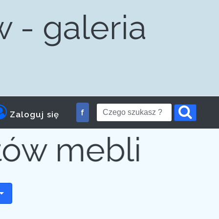
 - galeria
am dla
f
Zaloguj się
tów mebli