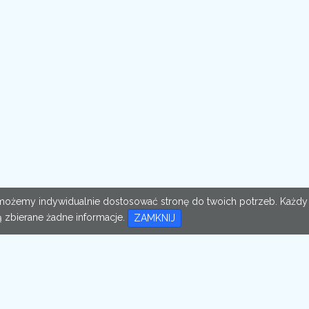
im możemy indywidualnie dostosować stronę do twoich potrzeb. Każdy
 zbierane żadne informacje.
ZAMKNIJ