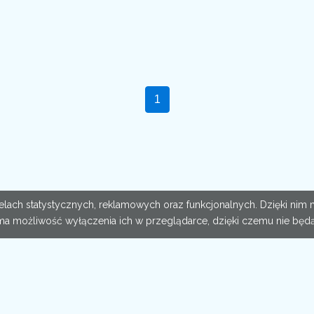
 celach statystycznych, reklamowych oraz funkcjonalnych. Dzięki n
ma możliwość wyłączenia ich w przeglądarce, dzięki czemu nie będą