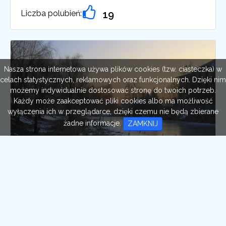
Liczba polubień:
19
Nasza strona internetowa używa plików cookies (tzw. ciasteczka) w
celach statystycznych, reklamowych oraz funkcjonalnych. Dzięki nim
możemy indywidualnie dostosować stronę do twoich potrzeb.
Każdy może zaakceptować pliki cookies albo ma możliwość
wyłączenia ich w przeglądarce, dzięki czemu nie będą zbierane
żadne informacje.
ZAMKNIJ
Zimowy wieczór nad rzeką
Autor:
Karol Dąbrowski