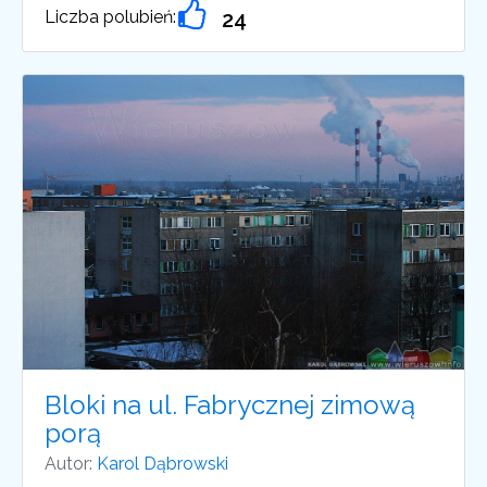
Liczba polubień:
24
Bloki na ul. Fabrycznej zimową
porą
Autor:
Karol Dąbrowski