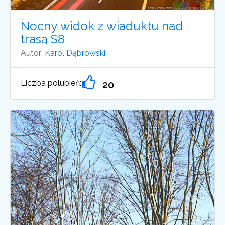
Nocny widok z wiaduktu nad
trasą S8
Autor:
Karol Dąbrowski
Liczba polubień:
20