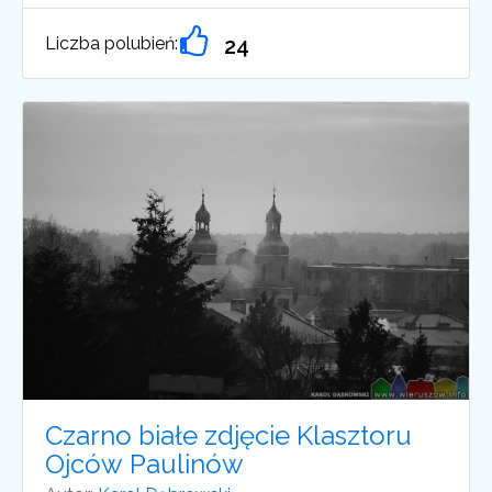
Liczba polubień:
24
Czarno białe zdjęcie Klasztoru
Ojców Paulinów