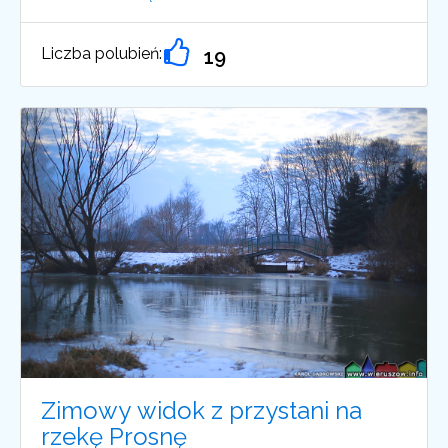
Liczba polubień:
19
Zimowy widok z przystani na
rzekę Prosnę