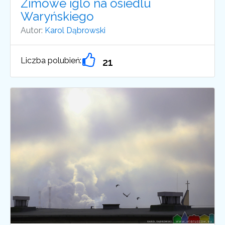
Zimowe iglo na osiedlu
Waryńskiego
Autor:
Karol Dąbrowski
Liczba polubień:
21