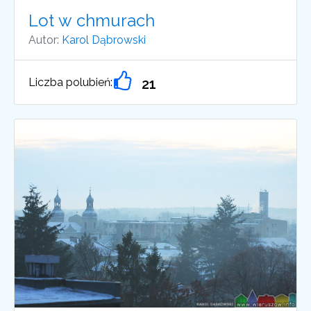
Lot w chmurach
Autor:
Karol Dąbrowski
Liczba polubień:
21