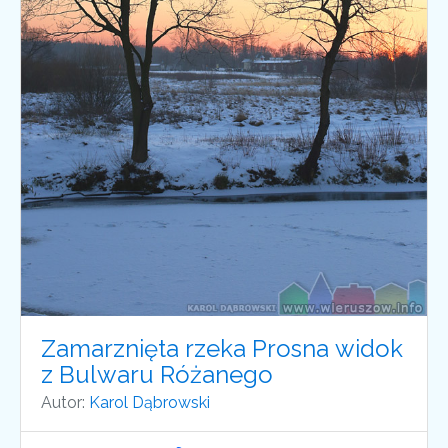
Zamarznięta rzeka Prosna widok
z Bulwaru Różanego
Autor:
Karol Dąbrowski