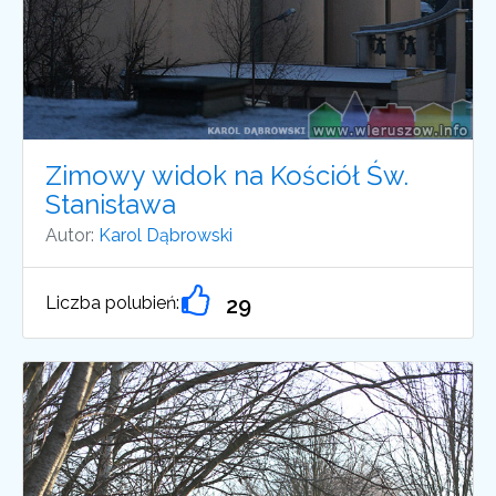
Zimowy widok na Kościół Św.
Stanisława
Autor:
Karol Dąbrowski
Liczba polubień:
29