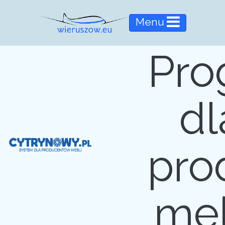
Menu
Pro
dl
pro
meb