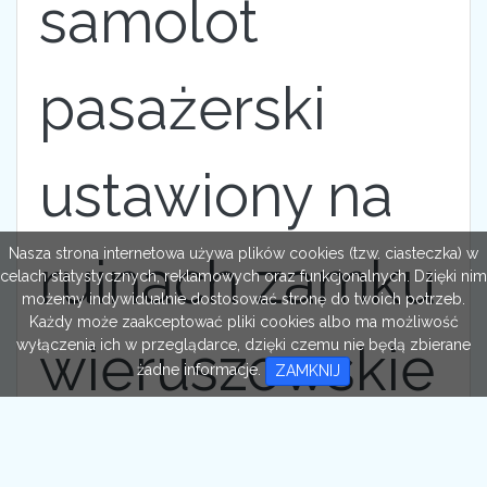
samolot
pasażerski
ustawiony na
Nasza strona internetowa używa plików cookies (tzw. ciasteczka) w
ruinach zamku
celach statystycznych, reklamowych oraz funkcjonalnych. Dzięki nim
możemy indywidualnie dostosować stronę do twoich potrzeb.
Każdy może zaakceptować pliki cookies albo ma możliwość
wieruszowskie
wyłączenia ich w przeglądarce, dzięki czemu nie będą zbierane
żadne informacje.
ZAMKNIJ
go, na lewym