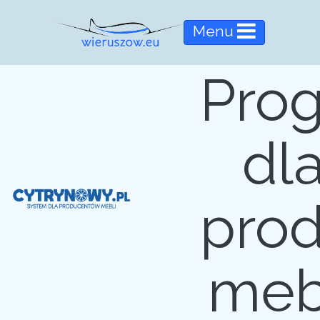
Menu
Pro
dl
pro
meb