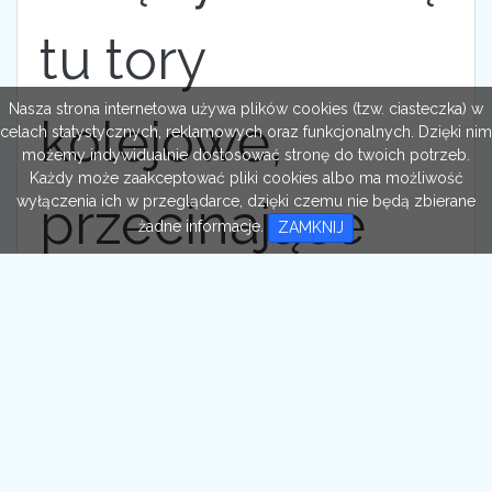
tu tory
Nasza strona internetowa używa plików cookies (tzw. ciasteczka) w
kolejowe,
celach statystycznych, reklamowych oraz funkcjonalnych. Dzięki nim
możemy indywidualnie dostosować stronę do twoich potrzeb.
Każdy może zaakceptować pliki cookies albo ma możliwość
przecinające
wyłączenia ich w przeglądarce, dzięki czemu nie będą zbierane
żadne informacje.
ZAMKNIJ
zdjęcie
pionowo. Po
obu stronach