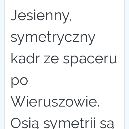
Jesienny,
symetryczny
kadr ze spaceru
po
Wieruszowie.
Osią symetrii są