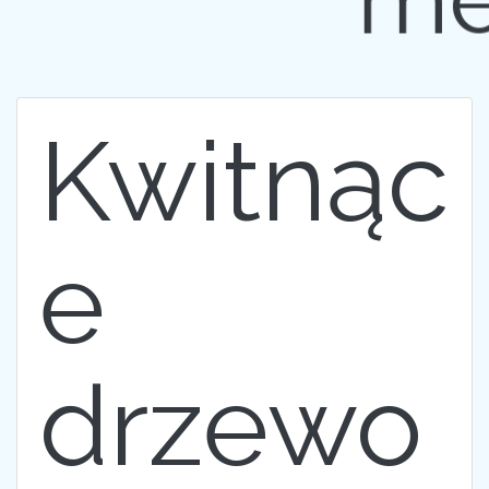
me
Kwitnąc
e
drzewo