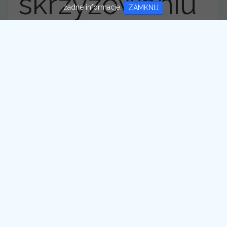
skrzyżowaniu
żadne informacje.
ZAMKNIJ
ulicy
Waryńskiego i
bpa Bareły w
Wieruszowie.
Drzewo