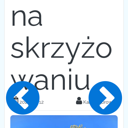
na
skrzyżo
waniu
2018-05-12
Karol Dąbrowski