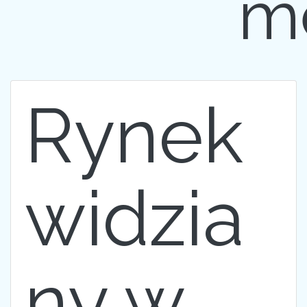
m
Rynek
widzia
ny w