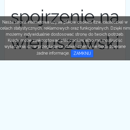
spojrzenie na
Nasza strona internetowa używa plików cookies (tzw. ciasteczka) w
celach statystycznych, reklamowych oraz funkcjonalnych. Dzięki nim
możemy indywidualnie dostosować stronę do twoich potrzeb.
wieruszowski
Każdy może zaakceptować pliki cookies albo ma możliwość
wyłączenia ich w przeglądarce, dzięki czemu nie będą zbierane
żadne informacje.
ZAMKNIJ
rynek. Na
zdjęciu
widzimy...