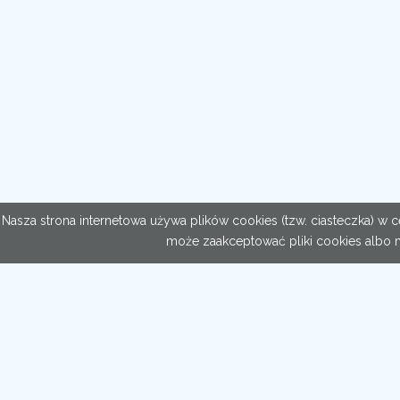
Nasza strona internetowa używa plików cookies (tzw. ciasteczka) w
może zaakceptować pliki cookies albo 