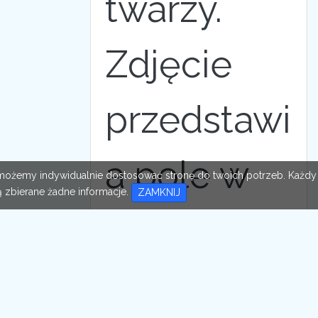
twarzy.
Zdjęcie
przedstawi
a pole w
im możemy indywidualnie dostosować stronę do twoich potrzeb. Każdy
 zbierane żadne informacje.
ZAMKNIJ
Kuźnicy
Skakawski