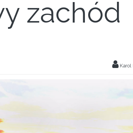
wy zachód
Karol