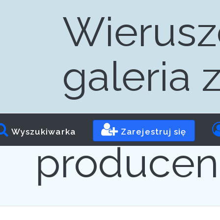
Wierusz
galeria 
Progr
Wyszukiwarka
Zarejestruj się
producen