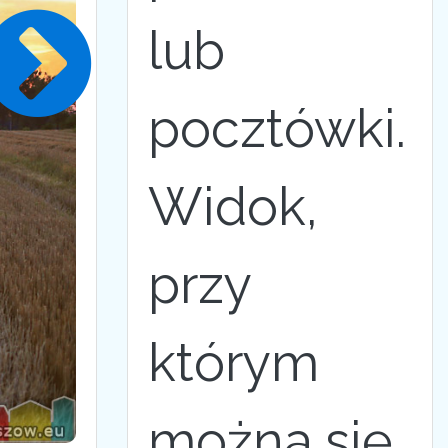
lub
pocztówki.
Widok,
przy
którym
można się