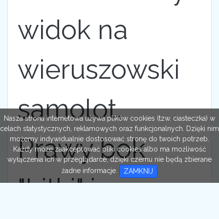
widok na
wieruszowski
samolot.
Nasza strona internetowa używa plików cookies (tzw. ciasteczka) w
celach statystycznych, reklamowych oraz funkcjonalnych. Dzięki nim
Prawy bok
możemy indywidualnie dostosować stronę do twoich potrzeb.
Każdy może zaakceptować pliki cookies albo ma możliwość
wyłączenia ich w przeglądarce, dzięki czemu nie będą zbierane
żadne informacje.
ZAMKNIJ
"Litki" i