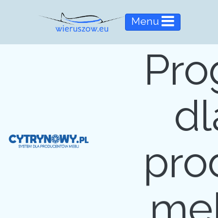
Menu
Pro
dl
pro
meb