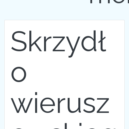
Skrzydł
o
wierusz