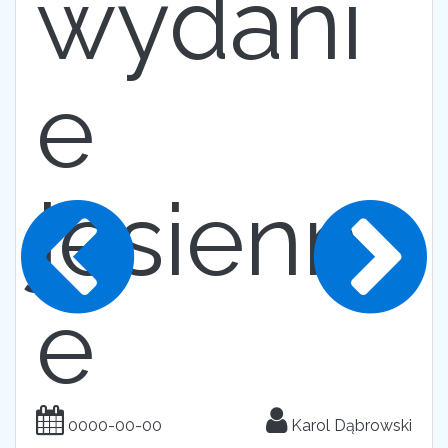
wydani
e
jesienn
e
0000-00-00
Karol Dąbrowski