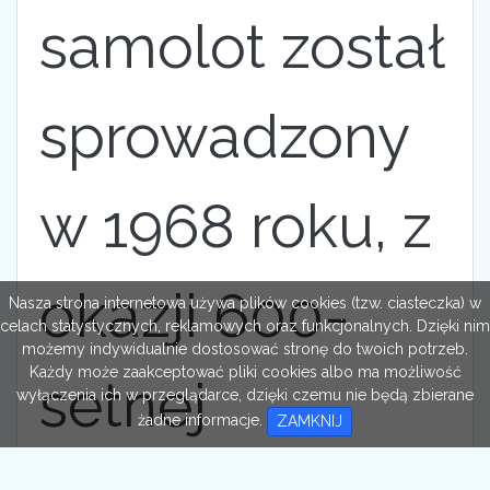
samolot został
sprowadzony
w 1968 roku, z
okazji 600-
Nasza strona internetowa używa plików cookies (tzw. ciasteczka) w
celach statystycznych, reklamowych oraz funkcjonalnych. Dzięki nim
możemy indywidualnie dostosować stronę do twoich potrzeb.
Każdy może zaakceptować pliki cookies albo ma możliwość
setnej
wyłączenia ich w przeglądarce, dzięki czemu nie będą zbierane
żadne informacje.
ZAMKNIJ