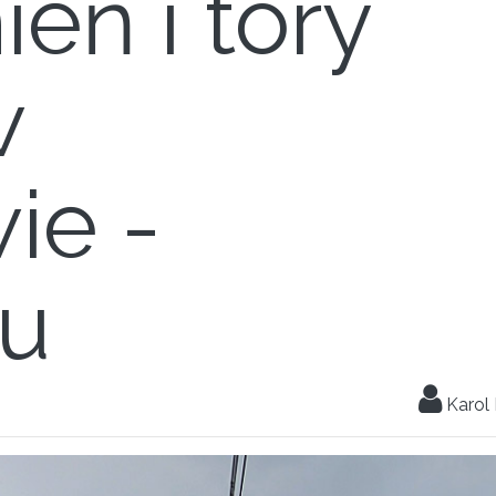
eń i tory
w
ie -
u
Karol