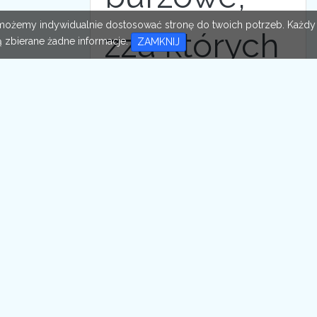
im możemy indywidualnie dostosować stronę do twoich potrzeb. Każdy
zza których
 zbierane żadne informacje.
ZAMKNIJ
wygląda
słońce.
18
Wieruszów
Podzamcze
tory
kolej
wieża-ciśnień
burza
słońce
trawa
krzaki