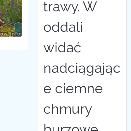
trawy. W
oddali
widać
nadciągając
e ciemne
chmury
burzowe,