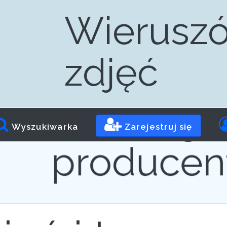
Wieruszó
zdjęć
Progr
Wyszukiwarka
Zarejestruj się
producen