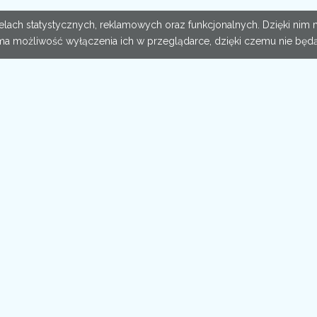
 celach statystycznych, reklamowych oraz funkcjonalnych. Dzięki n
ma możliwość wyłączenia ich w przeglądarce, dzięki czemu nie będą