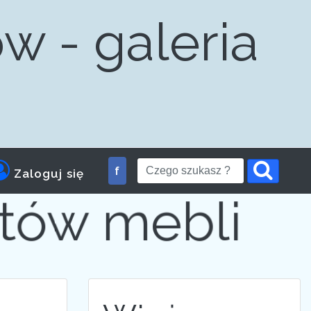
w - galeria
am dla
f
Zaloguj się
tów mebli