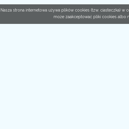
Nasza strona internetowa używa plików cookies (tzw. ciasteczka) w
może zaakceptować pliki cookies albo 