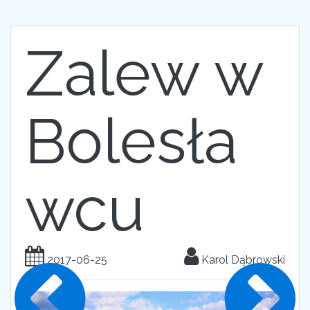
Zalew w
Bolesła
wcu
2017-06-25
Karol Dąbrowski