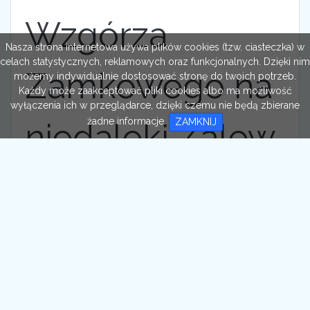
Wzgórza
Nasza strona internetowa używa plików cookies (tzw. ciasteczka) w
celach statystycznych, reklamowych oraz funkcjonalnych. Dzięki nim
Zamkowego na
możemy indywidualnie dostosować stronę do twoich potrzeb.
Każdy może zaakceptować pliki cookies albo ma możliwość
wyłączenia ich w przeglądarce, dzięki czemu nie będą zbierane
żadne informacje.
ZAMKNIJ
niedaleki Zalew.
Miejsce
położone w
wyjątkowo