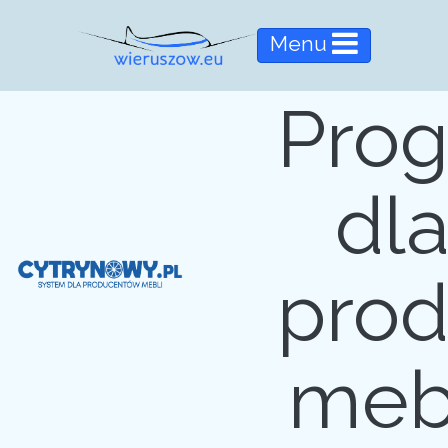
Menu
Pro
dl
pro
meb