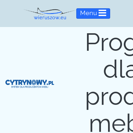
Menu
Pro
dl
pro
meb