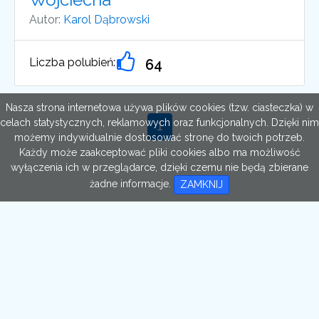
Autor:
Karol Dąbrowski
Liczba polubień:
64
Nasza strona internetowa używa plików cookies (tzw. ciasteczka) w
celach statystycznych, reklamowych oraz funkcjonalnych. Dzięki nim
możemy indywidualnie dostosować stronę do twoich potrzeb.
Każdy może zaakceptować pliki cookies albo ma możliwość
wyłączenia ich w przeglądarce, dzięki czemu nie będą zbierane
żadne informacje.
ZAMKNIJ