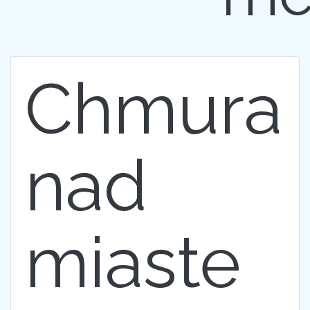
Chmura
nad
miaste