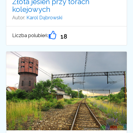
Złota jesień przy torach
kolejowych
Autor:
Karol Dąbrowski
Liczba polubień:
18