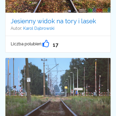
Jesienny widok na tory i lasek
Autor:
Karol Dąbrowski
Liczba polubień:
17