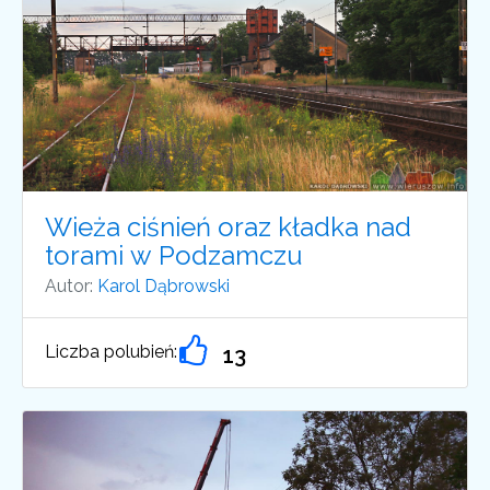
Wieża ciśnień oraz kładka nad
torami w Podzamczu
Autor:
Karol Dąbrowski
Liczba polubień:
13