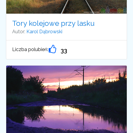
Tory kolejowe przy lasku
Autor:
Karol Dąbrowski
Liczba polubień:
33