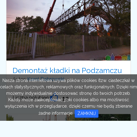
Demontaż kładki na Podzamczu
Autor:
Karol Dąbrowski
Nasza strona internetowa używa plików cookies (tzw. ciasteczka) w
celach statystycznych, reklamowych oraz funkcjonalnych. Dzięki nim
możemy indywidualnie dostosować stronę do twoich potrzeb.
Liczba polubień:
12
Każdy może zaakceptować pliki cookies albo ma możliwość
wyłączenia ich w przeglądarce, dzięki czemu nie będą zbierane
żadne informacje.
ZAMKNIJ