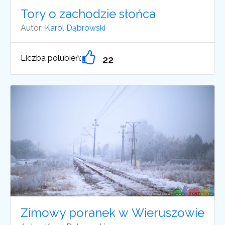
Tory o zachodzie słońca
Autor:
Karol Dąbrowski
Liczba polubień:
22
Zimowy poranek w Wieruszowie