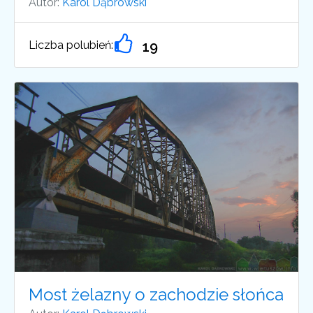
Autor:
Karol Dąbrowski
Liczba polubień:
19
Most żelazny o zachodzie słońca