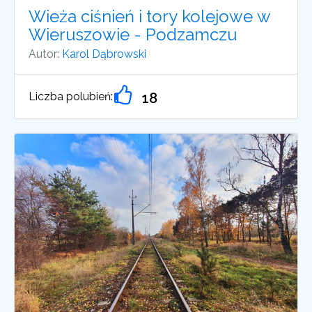
Wieża ciśnień i tory kolejowe w
Wieruszowie - Podzamczu
Autor:
Karol Dąbrowski
Liczba polubień:
18