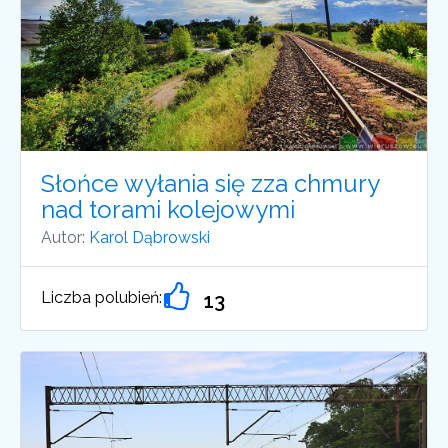
Słońce wyłania się zza chmury
nad torami kolejowymi
Autor:
Karol Dąbrowski
Liczba polubień:
13