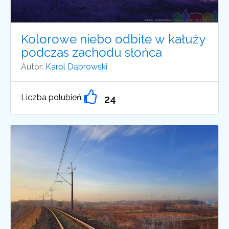
Kolorowe niebo odbite w kałuży
podczas zachodu słońca
Autor:
Karol Dąbrowski
Liczba polubień:
24