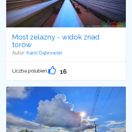
Most żelazny - widok znad
torów
Autor:
Karol Dąbrowski
Liczba polubień:
16